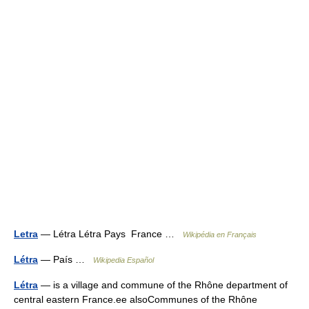
Letra
— Létra Létra Pays France …
Wikipédia en Français
Létra
— País …
Wikipedia Español
Létra
— is a village and commune of the Rhône department of
central eastern France.ee alsoCommunes of the Rhône