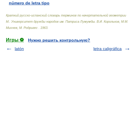
número de letra tipo
Краткий русско-испанский словарь терминов по начертательной геометрии
М.: Университет дружбы народов им. Патриса Лумумбы
.
В.И. Корольков, М.М.
Михнев, М. Родригес
.
1963
.
Игры ⚽
Нужно решить контрольную?
latón
letra caligráfica