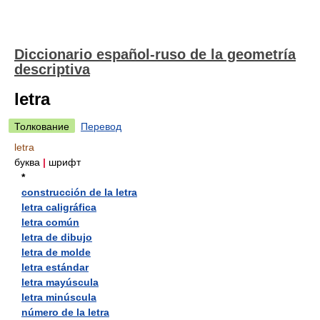
Diccionario español-ruso de la geometría
descriptiva
letra
Толкование
Перевод
letra
буква
|
шрифт
*
construcción de la letra
letra caligráfica
letra común
letra de dibujo
letra de molde
letra estándar
letra mayúscula
letra minúscula
número de la letra