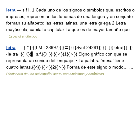
letra
— s f I. 1 Cada uno de los signos o símbolos que, escritos o
impresos, representan los fonemas de una lengua y en conjunto
forman su alfabeto: las letras latinas, una letra griega 2 Letra
mayúscula, capital o capitular La que es de mayor tamaño que …
Español en México
letra
— {{＃}}{{LM L23697}}{{〓}} {{SynL24281}} {{［}}letra{{］}}
‹le·tra› {{《}}▍ s.f.{{》}} {{＜}}1{{＞}} Signo gráfico con que se
representa un sonido del lenguaje: • La palabra ‘mesa’ tiene
cuatro letras.{{○}} {{＜}}2{{＞}} Forma de este signo o modo… …
Diccionario de uso del español actual con sinónimos y antónimos