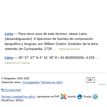
Letra
— Para otros usos de este término, véase Letra
(desambiguación). A Specimen de fuentes de composición
tipográfica y lenguas, por William Caslon, fundador de la letra;
obtenido de Cyclopaedia, 1728 …
Wikipedia Español
Létra
— 45° 57′ 47″ N 4° 31′ 30″ E / 45.9630555556, 4.525 …
Wikipédia en Français
© Академик, 2000-2026
18+
Обратная связь:
Техподдержка
,
Реклама на сайте
👣 Путешествия
Экспорт словарей на сайты
, сделанные на PHP,
Joomla,
Drupal,
WordPress, MODx.