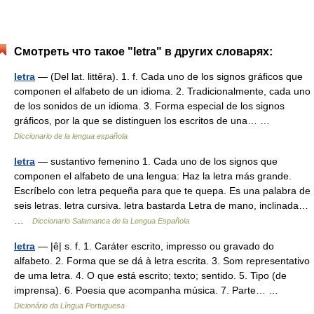
Смотреть что такое "letra" в других словарях:
letra
— (Del lat. littĕra). 1. f. Cada uno de los signos gráficos que
componen el alfabeto de un idioma. 2. Tradicionalmente, cada uno
de los sonidos de un idioma. 3. Forma especial de los signos
gráficos, por la que se distinguen los escritos de una… …
Diccionario de la lengua española
letra
— sustantivo femenino 1. Cada uno de los signos que
componen el alfabeto de una lengua: Haz la letra más grande.
Escríbelo con letra pequeña para que te quepa. Es una palabra de
seis letras. letra cursiva. letra bastarda Letra de mano, inclinada…
…
Diccionario Salamanca de la Lengua Española
letra
— |ê| s. f. 1. Caráter escrito, impresso ou gravado do
alfabeto. 2. Forma que se dá à letra escrita. 3. Som representativo
de uma letra. 4. O que está escrito; texto; sentido. 5. Tipo (de
imprensa). 6. Poesia que acompanha música. 7. Parte… …
Dicionário da Língua Portuguesa